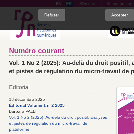
EN
FR
S'inscrire
Se connecter
Quick
Refuser
Accepter
jump
to
page
content
Numéro courant
Main
Navigation
Vol. 1 No 2 (2025): Au-delà du droit positif,
Main
Content
et pistes de régulation du micro-travail de 
Sidebar
Editorial
18 décembre 2025
Éditorial Volume 1 n°2 2025
Barbara PALLI
Vol. 1 No 2 (2025): Au-delà du droit positif, analyses
et pistes de régulation du micro-travail de
plateforme