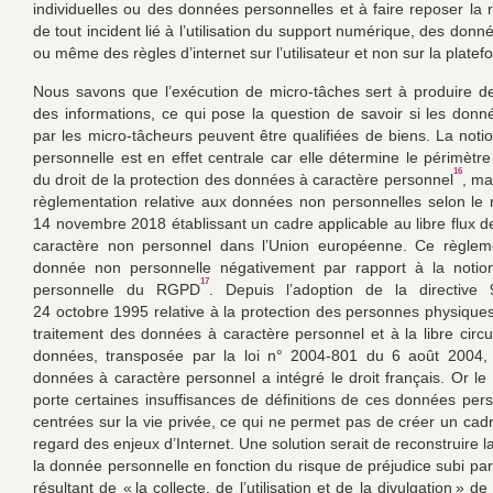
individuelles ou des données personnelles et à faire reposer la r
de tout incident lié à l’utilisation du support numérique, des donn
ou même des règles d’internet sur l’utilisateur et non sur la platef
Nous savons que l’exécution de micro-tâches sert à produire 
des informations, ce qui pose la question de savoir si les donn
par les micro-tâcheurs peuvent être qualifiées de biens. La not
personnelle est en effet centrale car elle détermine le périmètre
16
du droit de la protection des données à caractère personnel
, ma
règlementation relative aux données non personnelles selon le
14 novembre 2018 établissant un cadre applicable au libre flux 
caractère non personnel dans l’Union européenne. Ce règlemen
donnée non personnelle négativement par rapport à la noti
17
personnelle du RGPD
. Depuis l’adoption de la directive
24 octobre 1995 relative à la protection des personnes physiques
traitement des données à caractère personnel et à la libre circu
données, transposée par la loi n° 2004-801 du 6 août 2004, 
données à caractère personnel a intégré le droit français. Or le 
porte certaines insuffisances de définitions de ces données pers
centrées sur la vie privée, ce qui ne permet pas de créer un cadr
regard des enjeux d’Internet. Une solution serait de reconstruire la
la donnée personnelle en fonction du risque de préjudice subi par
résultant de « la collecte, de l’utilisation et de la divulgation » 