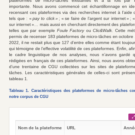
plateformes de micro-tâches existantes et à la fois par leu
importante. Nous avons commencé cet échantillonnage en ident
recensant ces plateformes via des recherches internet à l’aide 
tels que : «
pay to click »
; « se faire de l’argent sur internet » ; 
sur internet »… mais aussi en cherchant directement des platef
telles que par exemple
Foule Factory
ou
Clic&Walk
. Cette mé
permis de recenser 183 plateformes de micro-tâches en octobre 
2022, il ne restait plus que 127 d’entre elles comme étant toujou
qui témoigne de l’effective volatilité de ces plateformes. Enfin, afi
le cadre linguistique de nos analyses, nous n’avons gardé
rédigées en français de ces plateformes. Ainsi, nous avons obt
d’une trentaine de CGU collectées sur les sites de plateform
tâches. Les caractéristiques générales de celles-ci sont prése
tableau 1.
Tableau 1. Caractéristiques des plateformes de micro-tâches con
notre corpus de CGU
Nom de la plateforme
URL
Année