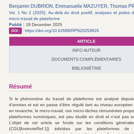
Benjamin DUBRION,
Emmanuelle MAZUYER,
Thomas P
Vol. 1 No 2 (2025): Au-delà du droit positif, analyses et pistes 
micro-travail de plateforme
Publié :
18 December 2025
https://doi.org/10.62688/RPN20259826
DOI :
ARTICLE
INFO AUTEUR
DOCUMENTS COMPLÉMENTAIRES
BIBLIOMÉTRIE
Résumé
Si le phénomène du travail de plateforme est analysé depuis
d’années et est en passe d’être régulé tant au niveau européen 
en revanche, le micro-travail, ces micro-tâches rémunérées prop
plateformes numériques, est peu étudié en droit et n’est pas e
L’objet de cet article se fonde sur les conditions générales 
(CGU[footnoteRef:1]) édictées par les plateformes de m