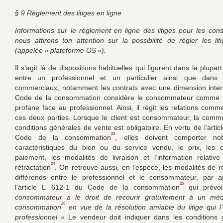
§ 9 Règlement des litiges en ligne
Informations sur le règlement en ligne des litiges pour les co
nous attirons ton attention sur la possibilité de régler les lit
(appelée « plateforme OS »).
Il s’agit là de dispositions habituelles qui figurent dans la plupar
entre un professionnel et un particulier ainsi que dans 
commerciaux, notamment les contrats avec une dimension inter
Code de la consommation considère le consommateur comme v
profane face au professionnel. Ainsi, il régit les relations comm
ces deux parties. Lorsque le client est consommateur, la comm
conditions générales de vente est obligatoire. En vertu de l’arti
23
Code de la consommation
, elles doivent comporter no
caractéristiques du bien ou du service vendu, le prix, les c
paiement, les modalités de livraison et l’information relativ
24
rétractation
. On retrouve aussi, en l’espèce, les modalités de 
différends entre le professionnel et le consommateur, par ap
25
l’article L 612-1 du Code de la consommation
qui prévo
consommateur a le droit de recourir gratuitement à un méd
26
consommation
en vue de la résolution amiable du litige qui 
professionnel. »
Le vendeur doit indiquer dans les conditions 