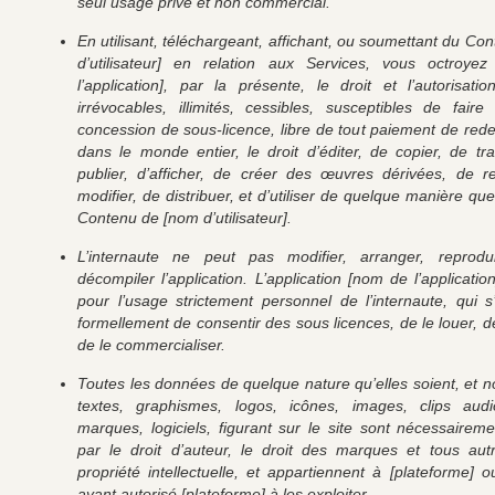
seul usage privé et non commercial.
En utilisant, téléchargeant, affichant, ou soumettant du Co
d’utilisateur] en relation aux Services, vous octroy
l’application], par la présente, le droit et l’autorisatio
irrévocables, illimités, cessibles, susceptibles de faire 
concession de sous-licence, libre de tout paiement de rede
dans le monde entier, le droit d’éditer, de copier, de tr
publier, d’afficher, de créer des œuvres dérivées, de r
modifier, de distribuer, et d’utiliser de quelque manière que
Contenu de [nom d’utilisateur].
L’internaute ne peut pas modifier, arranger, reprodui
décompiler l’application. L’application [nom de l’applicati
pour l’usage strictement personnel de l’internaute, qui s’
formellement de consentir des sous licences, de le louer, d
de le commercialiser.
Toutes les données de quelque nature qu’elles soient, et 
textes, graphismes, logos, icônes, images, clips aud
marques, logiciels, figurant sur le site sont nécessairem
par le droit d’auteur, le droit des marques et tous aut
propriété intellectuelle, et appartiennent à [plateforme] o
ayant autorisé [plateforme] à les exploiter.