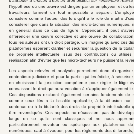
d’attribuer à chacun d’eux un droit distinct sur l’ensemble réalisé
l’hypothèse où une œuvre est dirigée par un employeur, et où le
travailleurs forment un tout impossible à séparer. L’employe
considéré comme l’auteur dès lors qu’il a le rôle de maître d’œ
considérer que dans la situation des micro-tâches numériques
en général dans ce cas de figure. Cependant, il peut s’avérer
différencier une œuvre collective et une œuvre de collaboration,
tous les auteurs ont un droit partagé. On imagine qu’avec ces dis
plateformes espèrent clarifier et sécuriser la question de la titular
de propriété intellectuelle issus des contributions ou utilisés
réalisation afin d’éviter que les micro-tâcheurs ne puissent la reve
Les aspects relevés et analysés permettent donc d’organiser
contentieux judiciaire et pour la partie qui les édicte, à sécuriser
en choisissant la juridiction compétente pour régler le litige é
connaissant le droit qui aura vocation à s’appliquer également le
Ces dispositions excluent également certains fondements de r
comme ceux liés à la fiscalité applicable, à la diffusion non
contenus ou à la titularité des droits de propriété intellectuelle 
être revendiqués. Ces aspects ne nécessitent pas de dévelop
longs en ce qu’ils sont classiques et ne nous apprenn
particulièrement novateur ou spécifique aux plateformes de
numériques, sauf à évoquer, pour les règlements des différends, l