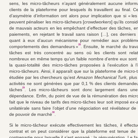
sens, les micro-tâcheurs n’ayant généralement aucune informa
clients de la plateforme pour lesquels ils travaillent au final. 
d’asymétrie d’information ont alors pour implication que si « l
peuvent pénaliser les micro-tâcheurs [
crowdworkers
] qu’ils cons
de mauvais acteurs en les empêchant d’effectuer des tâches, en
paiements, en rejetant le travail sans raison […], ces derniers
quant à eux d’aucun mécanisme pour remédier aux problèm
28
comportements des demandeurs »
. Ensuite, le marché du trava
tâches est très concentré au sens où les clients sont rela
nombreux en même temps qu’un faible nombre d’entre eux sont à
la quasi-totalité des micro-tâches proposées à l’exécution à l’
micro-tâcheurs. Ainsi, il apparaît que sur la plateforme de micro-
étudiée par les chercheurs qu’est
Amazon Mechanical Turk
, plu
activités ne sont générées que par 0,1 % des clients demande
29
tâches
. Les micro-tâcheurs sont donc largement dans une
dépendance. Enfin, du point de vue de la rémunération des micro
fait que le niveau de tarifs des micro-tâches leur soit imposé
ex-
unilatérale sans faire l’objet d’une négociation est révélateur d
30
de pouvoir de marché
.
Si le micro-tâcheur exécute effectivement les tâches, il effect
contrat et on peut considérer que la plateforme est tenue de 
contrepartie pour laquelle il s’est engagé : la rémunération. Le fait