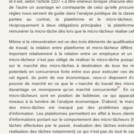
et il est, selon l’article 1107 «
à titre onéreux lorsque chacune des 
de l’autre un avantage en contrepartie de celui qu’elle procur
règles nous servent de guide dans l’analyse juridique de la class
parties au contrat, la plateforme et le micro-tâcheur,
réciproquement à deux obligations principales : la plateform
rémunérer la micro-tâche dès lors que le micro-tâcheur réalise cell
Même si la rémunération est un des trois éléments de qualificatio
de travail, la relation entre plateforme et micro-tâcheur diffère
important relativement à la relation entre un employeur et un
micro-tâcheur n’est pas obligé de réaliser la micro-tâche puisqu’
sur le marché des micro-tâches à destination de tous les mi
potentiels en concurrence forte entre eux pour exécuter ces de
cet égard, du point de vue économique, ceux-ci disposent d’u
pouvoir de marché en ce que le « marché du travail des micro
27
davantage un monopsone qu’un marché concurrentiel
. En c
micro-tâcheurs sont en position de faiblesse, ce qui apparai
niveaux à la lumière de l’analyse économique. D’abord, le marc
des micro-tâches est marqué par des problèmes aigus 
d’information. Les plateformes permettent en effet à leurs client
d’informations portant sur le comportement des micro-tâcheurs (h
tâches effectuées par le passé, évaluation des tâches exécut
réalisation des tâches notamment) ce qui n’est pas du tout le cas