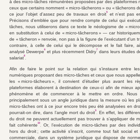
à des micro-tâches rémunérées proposées par des plateformes 
ceux que certains nomment « micro-tâcherons » ou « tâcherons du
5
ce jour l’objet d’assez peu de travaux en droit
et n’est pas en
Précisons d’emblée que pour rendre compte de celui qui exécu
tâches, nous utiliserons dans ce texte le néologisme de « micr
en substitution à celui de « micro-tâcherons » — car historiquem
de « tâcheron » renvoie, non pas à la figure de l’exécutant d’un t
contraire, à celle de celui qui le décompose et le fait faire, ai
6
7
analysé Dewerpe
et plus récemment Didry
dans leurs études de 
8
salariat
.
Afin de faire le point sur la relation qui s’instaure entre le
numériques proposant des micro-tâches et ceux que nous appelle
les « micro-tâcheurs », il convient d’étudier plus avant les r
plateformes élaborent à destination de ceux-ci afin de mieux a
phénomène et de commencer à le mettre en ordre. Nous le
principalement sous un angle juridique dans la mesure où les p
micro-tâches ont à ce jour encore très peu été analysées en droit
9
pourrait-on dire, dans l’angle mort du droit
. En effet, les différ
du droit ne peuvent actuellement pas trouver à s’appliquer de m
10
fait cohérente
. Or, l’exécution de micro-tâches par des indivi
hors du droit ; cette activité s’inscrit, comme tout fait social et 
commerciale, dans un système juridique qui dispose de norme