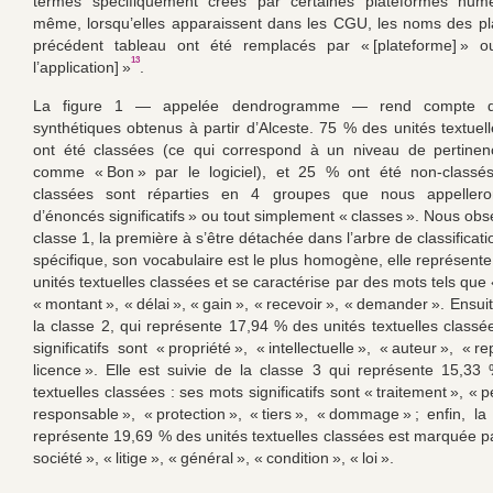
termes spécifiquement créés par certaines plateformes num
même, lorsqu’elles apparaissent dans les CGU, les noms des p
précédent tableau ont été remplacés par « [plateforme] » 
13
l’application] »
.
La figure 1 — appelée dendrogramme — rend compte de
synthétiques obtenus à partir d’Alceste. 75 % des unités textuel
ont été classées (ce qui correspond à un niveau de pertinen
comme « Bon » par le logiciel), et 25 % ont été non-classés
classées sont réparties en 4 groupes que nous appellero
d’énoncés significatifs » ou tout simplement « classes ». Nous ob
classe 1, la première à s’être détachée dans l’arbre de classificatio
spécifique, son vocabulaire est le plus homogène, elle représent
unités textuelles classées et se caractérise par des mots tels que
« montant », « délai », « gain », « recevoir », « demander ». Ensu
la classe 2, qui représente 17,94 % des unités textuelles classé
significatifs sont « propriété », « intellectuelle », « auteur », « r
licence ». Elle est suivie de la classe 3 qui représente 15,33
textuelles classées : ses mots significatifs sont « traitement », « 
responsable », « protection », « tiers », « dommage » ; enfin, la
représente 19,69 % des unités textuelles classées est marquée p
société », « litige », « général », « condition », « loi ».