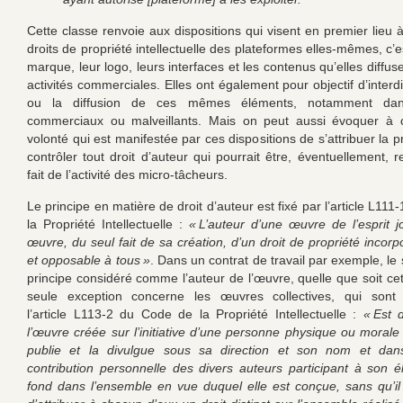
Cette classe renvoie aux dispositions qui visent en premier lieu 
droits de propriété intellectuelle des plateformes elles-mêmes, c’es
marque, leur logo, leurs interfaces et les contenus qu’elles diffus
activités commerciales. Elles ont également pour objectif d’interdire
ou la diffusion de ces mêmes éléments, notamment da
commerciaux ou malveillants. Mais on peut aussi évoquer à c
volonté qui est manifestée par ces dispositions de s’attribuer la p
contrôler tout droit d’auteur qui pourrait être, éventuellement, 
fait de l’activité des micro-tâcheurs.
Le principe en matière de droit d’auteur est fixé par l’article L11
la Propriété Intellectuelle :
« L’auteur d’une œuvre de l’esprit jo
œuvre, du seul fait de sa création, d’un droit de propriété incorpo
et opposable à tous »
. Dans un contrat de travail par exemple, le 
principe considéré comme l’auteur de l’œuvre, quelle que soit ce
seule exception concerne les œuvres collectives, qui sont 
l’article L113-2 du Code de la Propriété Intellectuelle :
« Est d
l’œuvre créée sur l’initiative d’une personne physique ou morale q
publie et la divulgue sous sa direction et son nom et dans
contribution personnelle des divers auteurs participant à son é
fond dans l’ensemble en vue duquel elle est conçue, sans qu’il 