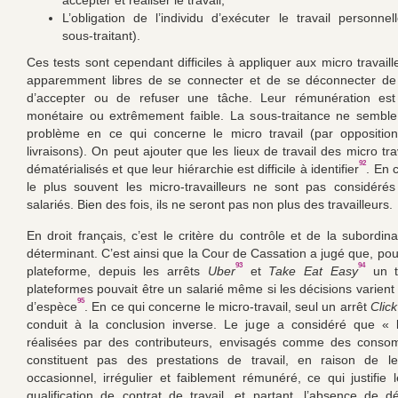
accepter et réaliser le travail,
L’obligation de l’individu d’exécuter le travail personne
sous-traitant).
Ces tests sont cependant difficiles à appliquer aux micro travaille
apparemment libres de se connecter et de se déconnecter de l
d’accepter ou de refuser une tâche. Leur rémunération est
monétaire ou extrêmement faible. La sous-traitance ne semble
problème en ce qui concerne le micro travail (par opposition
livraisons). On peut ajouter que les lieux de travail des micro tra
92
dématérialisés et que leur hiérarchie est difficile à identifier
. En 
le plus souvent les micro-travailleurs ne sont pas considér
salariés. Bien des fois, ils ne seront pas non plus des travailleurs.
En droit français, c’est le critère du contrôle et de la subordin
déterminant. C’est ainsi que la Cour de Cassation a jugé que, pour
93
94
plateforme, depuis les arrêts
Uber
et
Take
Eat
Easy
un tr
plateformes pouvait être un salarié même si les décisions varient
95
d’espèce
. En ce qui concerne le micro-travail, seul un arrêt
Clic
conduit à la conclusion inverse. Le juge a considéré que « l
réalisées par des contributeurs, envisagés comme des conso
constituent pas des prestations de travail, en raison de le
occasionnel, irrégulier et faiblement rémunéré, ce qui justifie l
qualification de contrat de travail, et partant, l’absence de dél