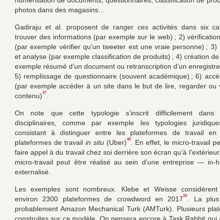
numérisation de documents, questionnaires, classification de prod
photos dans des magasins…
Gadiraju et al. proposent de ranger ces activités dans six ca
trouver des informations (par exemple sur le web) ; 2) vérification
(par exemple vérifier qu’un tweeter est une vraie personne) ; 3) 
et analyse (par exemple classification de produits) ; 4) création d
exemple résumé d’un document ou retranscription d’un enregistre
5) remplissage de questionnaire (souvent académique) ; 6) acc
(par exemple accéder à un site dans le but de lire, regarder ou 
47
contenu)
.
On note que cette typologie s’inscrit difficilement dan
disciplinaires, comme par exemple les typologies juridique
consistant à distinguer entre les plateformes de travail en 
48
plateformes de travail
in situ
(Uber)
. En effet, le micro-travail p
faire appel à du travail chez soi derrière son écran qu’à l’extérie
micro-travail peut être réalisé au sein d’une entreprise — in-
externalisé.
Les exemples sont nombreux. Klebe et Weisse considèrent qu
50
environ 2300 plateformes de crowdword en 2017
. La plus
probablement Amazon Mechanical Turk (AMTurk). Plusieurs plat
construites sur ce modèle. On pensera encore à Task Rabbit qui 