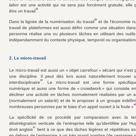
labor
est une activité qui ne sera pas forcément gratuite, ell
35
être un travail
.
36
Dans la lignée de la numérisation du travail
et de l’économie n
travail de plateformes est aussi défini comme une situation dans
personne réalise une ou plusieurs tâches en utilisant des outil
indépendamment du contexte physique, temporel ou organisation
2. Le micro-travail
Le micro-travail est aussi un « objet carrefour » sécant qui n’est 
une discipline. Il peut dès lors aussi naturellement trouver u
39
interdisciplinaire
. Le micro-travail est une forme spécifiqu
numérique et aussi une forme de « crowdwork » qui consiste en 
décliner une activité en tâches normalement réalisées par un 
(normalement un salarié) et de le proposer à un groupe indéfini
40
nombreuses personnes par le biais d’un appel ouvert à la foule »
La spécificité de ce procédé par comparaison avec la te
désintégration verticale de l’entreprise telle qu’identifiée par H
41
droit anglais
tient à ce que des tâches légères et répétitives s
en dehors de l’entreprise à un très grand nombre (de centaines ou