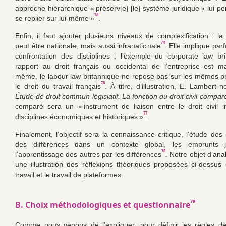
approche hiérarchique « préserv[e] [le] système juridique » lui p
73
se replier sur lui-même »
.
Enfin, il faut ajouter plusieurs niveaux de complexification : l
74
peut être nationale, mais aussi infranationale
. Elle implique par
confrontation des disciplines : l’exemple du corporate law br
rapport au droit français ou occidental de l’entreprise est m
même, le labour law britannique ne repose pas sur les mêmes 
76
le droit du travail français
. À titre, d’illustration, E. Lambert
Étude de droit commun législatif. La fonction du droit civil compar
comparé sera un « instrument de liaison entre le droit civil i
77
disciplines économiques et historiques »
.
Finalement, l’objectif sera la connaissance critique, l’étude des 
des différences dans un contexte global, les emprunts j
78
l’apprentissage des autres par les différences
. Notre objet d’ana
une illustration des réflexions théoriques proposées ci-dessus 
travail et le travail de plateformes.
79
B. Choix méthodologiques et questionnaire
Comme nous venons de l’expliquer, pour définir les règles d