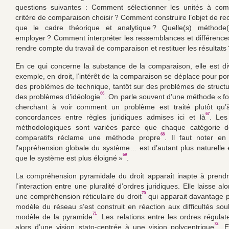
questions suivantes : Comment sélectionner les unités à com
critère de comparaison choisir ? Comment construire l’objet de re
que le cadre théorique et analytique ? Quelle(s) méthode(
employer ? Comment interpréter les ressemblances et différen
rendre compte du travail de comparaison et restituer les résultats 
En ce qui concerne la substance de la comparaison, elle est div
exemple, en droit, l’intérêt de la comparaison se déplace pour por
des problèmes de technique, tantôt sur des problèmes de structur
66
des problèmes d’idéologie
. On parle souvent d’une méthode « fon
cherchant à voir comment un problème est traité plutôt qu’à
67
concordances entre règles juridiques admises ici et là
. Les
méthodologiques sont variées parce que chaque catégorie 
68
comparatifs réclame une méthode propre
. Il faut noter e
l’appréhension globale du système… est d’autant plus naturelle 
69
que le système est plus éloigné »
.
La compréhension pyramidale du droit apparait inapte à prend
l’interaction entre une pluralité d’ordres juridiques. Elle laisse al
70
une compréhension réticulaire du droit
qui apparait davantage p
modèle du réseau s’est construit en réaction aux difficultés sou
71
modèle de la pyramide
. Les relations entre les ordres régulat
72
alors d’une vision stato-centrée à une vision polycentrique
. 