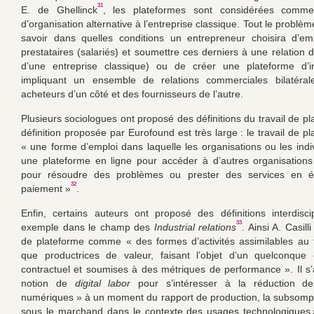
31
E. de Ghellinck
, les plateformes sont considérées comm
d’organisation alternative à l’entreprise classique. Tout le problèm
savoir dans quelles conditions un entrepreneur choisira d’e
prestataires (salariés) et soumettre ces derniers à une relation d
d’une entreprise classique) ou de créer une plateforme d’in
impliquant un ensemble de relations commerciales bilatéra
acheteurs d’un côté et des fournisseurs de l’autre.
Plusieurs sociologues ont proposé des définitions du travail de p
définition proposée par Eurofound est très large : le travail de p
« une forme d’emploi dans laquelle les organisations ou les indiv
une plateforme en ligne pour accéder à d’autres organisations
pour résoudre des problèmes ou prester des services en 
32
paiement »
.
Enfin, certains auteurs ont proposé des définitions interdiscip
33
exemple dans le champ des
Industrial relations
. Ainsi A. Casilli
de plateforme comme « des formes d’activités assimilables au t
que productrices de valeur, faisant l’objet d’un quelconque
contractuel et soumises à des métriques de performance ». Il s’
notion de
digital labor
pour s’intéresser à la réduction de
numériques » à un moment du rapport de production, la subsompt
sous le marchand dans le contexte des usages technologiques 