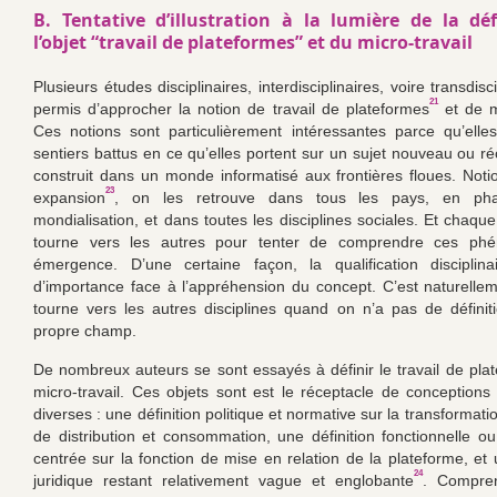
B. Tentative d’illustration à la lumière de la déf
l’objet “travail de plateformes” et du micro-travail
Plusieurs études disciplinaires, interdisciplinaires, voire transdisci
21
permis d’approcher la notion de travail de plateformes
et de mi
Ces notions sont particulièrement intéressantes parce qu’elle
sentiers battus en ce qu’elles portent sur un sujet nouveau ou ré
construit dans un monde informatisé aux frontières floues. Noti
23
expansion
, on les retrouve dans tous les pays, en ph
mondialisation, et dans toutes les disciplines sociales. Et chaque
tourne vers les autres pour tenter de comprendre ces ph
émergence. D’une certaine façon, la qualification disciplin
d’importance face à l’appréhension du concept. C’est naturelle
tourne vers les autres disciplines quand on n’a pas de défini
propre champ.
De nombreux auteurs se sont essayés à définir le travail de plat
micro-travail. Ces objets sont est le réceptacle de conceptions e
diverses : une définition politique et normative sur la transforma
de distribution et consommation, une définition fonctionnelle 
centrée sur la fonction de mise en relation de la plateforme, et 
24
juridique restant relativement vague et englobante
. Compre