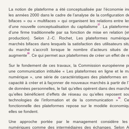
La notion de plateforme a été conceptualisée par l’économie ind
les années 2000 dans le cadre de l’analyse de la configuration 
bifaces » ou « multifaces » qui organisent les relations entre le
27
d’une nouvelle conceptualisation du capitalisme
. La plateforme
d’une firme traditionnelle par sa fonction de mise en relation (
production). Selon J.-C. Rochet, Les plateformes numériq
marchés bifaces dans lesquels la satisfaction des utilisateurs si
du marché s’accroît lorsque le nombre d’acteurs situés de 
28
augmente
. Ce qui permet aux plateformes de créer un effet de 
Sur le fondement de ces travaux, la Commission européenne p
une communication intitulée « Les plateformes en ligne et le 
numérique », une série de caractéristiques des plateformes en l
capacité à créer et à façonner de nouveaux marchés à partir de l
de données personnelles, le fait qu’elles opèrent dans des marché
qu’elles bénéficient d’effets de réseau ou qu’elles reposent so
30
technologies de l’information et de la communication »
. Ce
fonctionnelle des plateformes repose sur le modèle économiqu
elles se fondent.
Une approche portée par le management considère les 
numériques comme des intermédiaires des échanges. Selon A