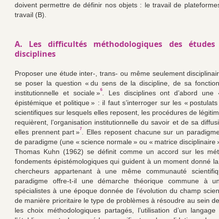
doivent permettre de définir nos objets : le travail de plateforme
travail (B).
A. Les difficultés méthodologiques des études
disciplines
Proposer une étude inter-, trans- ou même seulement disciplinair
se poser la question « du sens de la discipline, de sa fonction 
6
institutionnelle et sociale »
. Les disciplines ont d’abord une « 
épistémique et politique » : il faut s’interroger sur les « postula
scientifiques sur lesquels elles reposent, les procédures de légitim
requièrent, l’organisation institutionnelle du savoir et de sa diffus
7
elles prennent part »
. Elles reposent chacune sur un paradigme
de paradigme (une « science normale » ou « matrice disciplinaire 
Thomas Kuhn (1962) se définit comme un accord sur les mét
fondements épistémologiques qui guident à un moment donné la
chercheurs appartenant à une même communauté scientifiq
paradigme offre-t-il une démarche théorique commune à u
spécialistes à une époque donnée de l’évolution du champ scientif
de manière prioritaire le type de problèmes à résoudre au sein de 
les choix méthodologiques partagés, l’utilisation d’un langage 