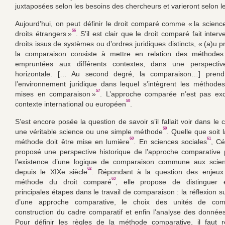
juxtaposées selon les besoins des chercheurs et varieront selon le
Aujourd’hui, on peut définir le droit comparé comme « la science
56
droits étrangers »
. S’il est clair que le droit comparé fait interve
droits issus de systèmes ou d’ordres juridiques distincts, « (a)u 
la comparaison consiste à mettre en relation des méthodes 
empruntées aux différents contextes, dans une perspectiv
horizontale. [… Au second degré, la comparaison…] pren
l’environnement juridique dans lequel s’intègrent les méthodes
57
mises en comparaison »
. L’approche comparée n’est pas ex
58
contexte international ou européen
.
S’est encore posée la question de savoir s’il fallait voir dans l
59
une véritable science ou une simple méthode
. Quelle que soit 
60
61
méthode doit être mise en lumière
. En sciences sociales
, Cé
proposé une perspective historique de l’approche comparative
l’existence d’une logique de comparaison commune aux scien
62
depuis le XIXe siècle
. Répondant à la question des enjeux r
63
méthode du droit comparé
, elle propose de distinguer 
principales étapes dans le travail de comparaison : la réflexion sur
d’une approche comparative, le choix des unités de comp
construction du cadre comparatif et enfin l’analyse des donnée
Pour définir les règles de la méthode comparative, il faut 