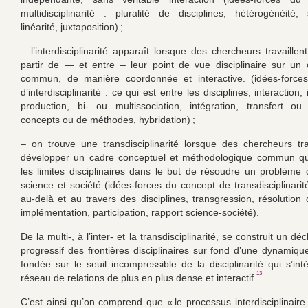
multidisciplinarité : pluralité de disciplines, hétérogénéité, s
linéarité, juxtaposition) ;
– l’interdisciplinarité apparaît lorsque des chercheurs travaille
partir de — et entre – leur point de vue disciplinaire sur un 
commun, de manière coordonnée et interactive. (idées-force
d’interdisciplinarité : ce qui est entre les disciplines, interaction,
production, bi- ou multissociation, intégration, transfert o
concepts ou de méthodes, hybridation) ;
– on trouve une transdisciplinarité lorsque des chercheurs tra
développer un cadre conceptuel et méthodologique commun qu
les limites disciplinaires dans le but de résoudre un problème 
science et société (idées-forces du concept de transdisciplinarit
au-delà et au travers des disciplines, transgression, résolution
implémentation, participation, rapport science-société).
De la multi-, à l’inter- et la transdisciplinarité, se construit un d
progressif des frontières disciplinaires sur fond d’une dynamiq
fondée sur le seuil incompressible de la disciplinarité qui s’in
13
réseau de relations de plus en plus dense et interactif.
C’est ainsi qu’on comprend que « le processus interdisciplinaire