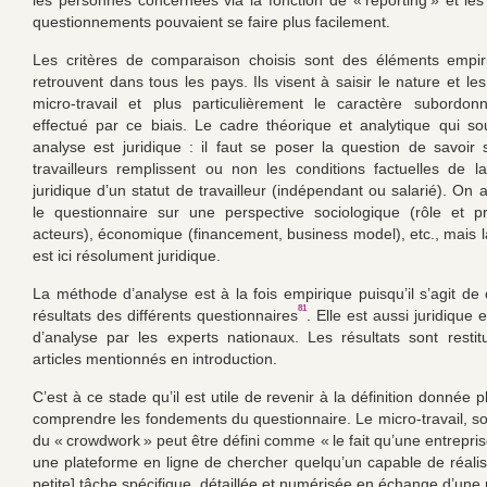
les personnes concernées via la fonction de « reporting » et le
questionnements pouvaient se faire plus facilement.
Les critères de comparaison choisis sont des éléments empir
retrouvent dans tous les pays. Ils visent à saisir le nature et le
micro-travail et plus particulièrement le caractère subordon
effectué par ce biais. Le cadre théorique et analytique qui so
analyse est juridique : il faut se poser la question de savoir 
travailleurs remplissent ou non les conditions factuelles de la 
juridique d’un statut de travailleur (indépendant ou salarié). On 
le questionnaire sur une perspective sociologique (rôle et p
acteurs), économique (financement, business model), etc., mais l
est ici résolument juridique.
La méthode d’analyse est à la fois empirique puisqu’il s’agit de
81
résultats des différents questionnaires
. Elle est aussi juridique et
d’analyse par les experts nationaux. Les résultats sont resti
articles mentionnés en introduction.
C’est à ce stade qu’il est utile de revenir à la définition donnée 
comprendre les fondements du questionnaire. Le micro-travail, 
du « crowdwork » peut être défini comme « le fait qu’une entrepr
une plateforme en ligne de chercher quelqu’un capable de réalis
petite] tâche spécifique, détaillée et numérisée en échange d’une