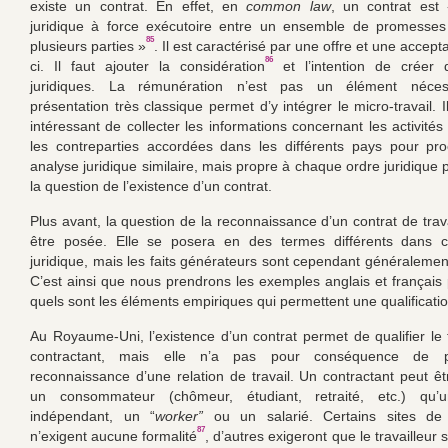
existe un contrat. En effet, en
common
law
, un contrat est
juridique à force exécutoire entre un ensemble de promesse
85
plusieurs parties »
. Il est caractérisé par une offre et une accepta
86
ci. Il faut ajouter la considération
et l’intention de créer d
juridiques. La rémunération n’est pas un élément nécess
présentation très classique permet d’y intégrer le micro-travail. I
intéressant de collecter les informations concernant les activité
les contreparties accordées dans les différents pays pour pr
analyse juridique similaire, mais propre à chaque ordre juridique
la question de l’existence d’un contrat.
Plus avant, la question de la reconnaissance d’un contrat de trav
être posée. Elle se posera en des termes différents dans 
juridique, mais les faits générateurs sont cependant généraleme
C’est ainsi que nous prendrons les exemples anglais et français
quels sont les éléments empiriques qui permettent une qualificatio
Au Royaume-Uni, l’existence d’un contrat permet de qualifier le t
contractant, mais elle n’a pas pour conséquence de p
reconnaissance d’une relation de travail. Un contractant peut êt
un consommateur (chômeur, étudiant, retraité, etc.) qu’un
indépendant, un “
worker”
ou un salarié. Certains sites de m
87
n’exigent aucune formalité
, d’autres exigeront que le travailleur 