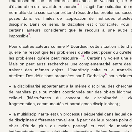
l’établissement de procédures unifiantes de validation, de vé
8
d’élaboration du travail de recherche
. Il s’agit d’une situation de
normalité de la science qui prétend résoudre les problèmes suscep
posés dans les limites de l’application de méthodes attest
discipline. Dans ce sens, la discipline est circonscrite. Pour 
certains auteurs considèrent que le recours à une autre di
9
impossible
.
Pour d’autres auteurs comme P. Bourdieu, cette situation « tend à
qu’elle ne résout que les problèmes qu’elle peut poser ou qu’ell
10
les problèmes qu’elle peut résoudre »
. Certains y voient une r
Mais on peut aussi rechercher une complémentarité entre des 
traitent des mêmes objets. L’interdisciplinaire et le transdisc
12
attellent. Des définitions proposées par F. Darbellay
nous éclairen
– la disciplinarité appartenant à la même discipline, des chercheu
de manière plus ou moins coordonnée sur des objets légitime
celle-ci (idées-forces du concept de disciplinarité : cl
fragmentation, communautés et paradigmes disciplinaires) ;
– la multidisciplinarité est un processus séquentiel dans lequel 
de disciplines différentes travaillent, à partir de leur propre point 
objet d’étude plus ou moins partagé et ceci de manière 
indépendante, sans véritable interaction (idées-forces d