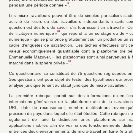
82
pendant une période donnée »
.
Les micro-travailleurs peuvent être de simples particuliers s’a
activité de loisirs ou des travailleurs indépendants inscrits c
question est dès lors de savoir s’ils fournissent un « travail ». Ce
83
de « citoyen numérique »
qui répond à un sondage ou de « 
numérique » qui se prononce gratuitement sur un produit ou un se
cadre d’enquêtes de satisfaction. Ces tâches effectuées ont 
valeur économiquement quantifiable dont la plateforme tire bé
Emmanuelle Mazuyer, « les plateformes sont ainsi parvenues à fa
84
marché dans la sphère privée »
.
Ce questionnaire se constituait de 75 questions regroupées en
Ses questions ont pour objet de tester des hypothèses qui prov
analyse juridique tenant au statut juridique du micro-travailleur.
La première rubrique portait sur des informations d’identific
informations générales » de la plateforme afin de la caractéri
URL, date de recensement, nombre d’utilisateurs revendiq
précision du pays dans lequel elle était étudiée. Cette rubrique n
également de faire la distinction entre plateformes sur na
applications mobiles afin de voir si des fonctionnements distinc
entre ces deux environnements de micro-travail en ligne (e.g util