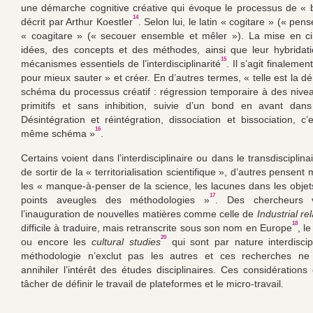
une démarche cognitive créative qui évoque le processus de « b
14
décrit par Arthur Koestler
. Selon lui, le latin « cogitare » (« pens
« coagitare » (« secouer ensemble et mêler »). La mise en ci
idées, des concepts et des méthodes, ainsi que leur hybridat
15
mécanismes essentiels de l’interdisciplinarité
. Il s’agit finaleme
pour mieux sauter » et créer. En d’autres termes, « telle est la 
schéma du processus créatif : régression temporaire à des nivea
primitifs et sans inhibition, suivie d’un bond en avant dans 
Désintégration et réintégration, dissociation et bissociation, c’
16
même schéma »
.
Certains voient dans l’interdisciplinaire ou dans le transdisciplin
de sortir de la « territorialisation scientifique », d’autres pensent 
les « manque-à-penser de la science, les lacunes dans les objets
17
points aveugles des méthodologies »
. Des chercheurs v
l’inauguration de nouvelles matières comme celle de
Industrial re
18
difficile à traduire, mais retranscrite sous son nom en Europe
, l
20
ou encore les
cultural studies
qui sont par nature interdiscip
méthodologie n’exclut pas les autres et ces recherches ne
annihiler l’intérêt des études disciplinaires. Ces considérations
tâcher de définir le travail de plateformes et le micro-travail.