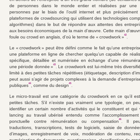
de personnes dans le monde entier et réalisées par une 
personnes par le biais de l’outil internet et plus précisémen
plateformes de crowdsourcing qui utilisent des technologies comp
algorithmes) dans le but de répondre aux attentes des entrepris
aux besoins économiques de la main d’œuvre. Cette main d’œuvre
42
foule ou crowd en anglais, d’où le terme de « crowdwork »
.
Le « crowdwork » peut être défini comme le fait qu’une entrepr
une plateforme en ligne de chercher quelqu’un capable de réali
spécifique, détaillée et numérisée en échange d’une rémunéra
43
une période donnée »
. Le crowdwork est lui-même très diversifié 
limité à des petites tâches répétitives (étiquetage, description d’ima
peut aussi s’agir de projets complexes à la demande d’entrepris
44
45
publiques
, comme du design
.
Le micro-travail est une catégorie du crowdwork en ce qu’il est
petites tâches. S’il n’existe pas vraiment une typologie, on p
identifier un certain nombre d’activités qui le constituent et qui
lancing au travail ubérisé entendu comme l’accomplissement
46
ponctuelle contre rémunération ou compensation
. Il peu
traductions, transcriptions, tests de logiciels, saisie de donnée
d’images, enregistrement de voix, modération de contenu, re