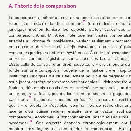
A. Théorie de la comparaison
La comparaison, même au sein d’une seule discipline, est encor
53
retour sur l’histoire du droit comparé
(qui se limite donc à 
juridique) met en lumière les objectifs parfois variés des a
comparaison. Ainsi, M. Ancel note que les juristes comparati
attachés au dogme du positivisme, veulent seulement « recherch
ou constater des similitudes déjà existantes entre les législ
constantes juridiques entre les systèmes ». À cette préoccupation
un « droit commun législatif », sur la base des lois en vigueur,
1925, celle de construire un droit nouveau, le « droit mondial du
fondé sur une conception nouvelle de la justice : « le rappr
institutions juridiques n’a plus seulement pour but de dégager l’un
sous-jacent derrière ses expressions nationales ; il doit conduire
Nations, désormais constituées en société internationale, un dr
uniforme, à la fois signe de leur compréhension et gage de 
54
pacifique »
. Il ajoutera, dans les années 70, un nouvel objectif
que : « le problème n’est plus, comme hier, de rechercher un
jacente d’où puisse résulter ensuite une unification souhai
comprendre l’économie, le fonctionnement positif et l’équilibre 
55
systèmes »
. Ces objectifs énoncés chronologiquement ont 
montrer trois façons de comprendre la comparaison. Elles 