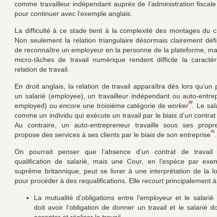
comme travailleur indépendant auprès de l’administration fiscale
pour continuer avec l’exemple anglais.
La difficulté à ce stade tient à la complexité des montages du 
Non seulement la relation triangulaire désormais clairement dé
de reconnaître un employeur en la personne de la plateforme, mai
micro-tâches de travail numérique rendent difficile la caractér
relation de travail.
En droit anglais, la relation de travail apparaîtra dès lors qu’un p
un salarié (employee), un travailleur indépendant ou auto-entrep
89
employed) ou encore une troisième catégorie de
worker
. Le sal
comme un individu qui exécute un travail par le biais d’un contrat 
Au contraire, un auto-entrepreneur travaille sous ses propr
91
propose des services à ses clients par le biais de son entreprise
.
On pourrait penser que l’absence d’un contrat de travai
qualification de salarié, mais une Cour, en l’espèce par exe
suprême britannique, peut se livrer à une interprétation de la lo
pour procéder à des requalifications. Elle recourt principalement à
La mutualité d’obligations entre l’employeur et le salarié 
doit avoir l’obligation de donner un travail et le salarié do