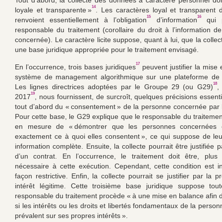
Tout d’abord, la collecte des données à caractère personnel doit 
14
loyale et transparente »
. Les caractères loyal et transparent d
15
16
renvoient essentiellement à l’obligation
d’information
qui p
responsable du traitement (corollaire du droit à l’information d
concernée). Le caractère licite suppose, quant à lui, que la colle
une base juridique appropriée pour le traitement envisagé.
17
En l’occurrence, trois bases juridiques
peuvent justifier la mise 
système de management algorithmique sur une plateforme de mi
18
Les lignes directrices adoptées par le Groupe 29 (ou G29)
,
19
2017
, nous fournissent, de surcroît, quelques précisions essentiel
tout d’abord du « consentement » de la personne concernée par l
Pour cette base, le G29 explique que le responsable du traitement
en mesure de « démontrer que les personnes concernées 
exactement ce à quoi elles consentent », ce qui suppose de leu
information complète. Ensuite, la collecte pourrait être justifiée p
d’un contrat. En l’occurrence, le traitement doit être, plus
nécessaire à cette exécution. Cependant, cette condition est i
façon restrictive. Enfin, la collecte pourrait se justifier par la p
intérêt légitime. Cette troisième base juridique suppose tou
responsable du traitement procède « à une mise en balance afin 
si les intérêts ou les droits et libertés fondamentaux de la pers
prévalent sur ses propres intérêts ».