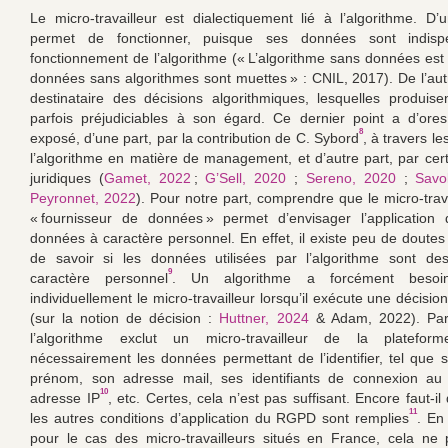
Le micro-travailleur est dialectiquement lié à l’algorithme. D’un
permet de fonctionner, puisque ses données sont indisp
fonctionnement de l’algorithme (« L’algorithme sans données est
données sans algorithmes sont muettes » : CNIL, 2017). De l’autre
destinataire des décisions algorithmiques, lesquelles produise
parfois préjudiciables à son égard. Ce dernier point a d’ore
8
exposé, d’une part, par la contribution de C. Sybord
, à travers le
l’algorithme en matière de management, et d’autre part, par cer
juridiques (
Gamet, 2022
;
G’Sell, 2020
;
Sereno, 2020
;
Savol
Peyronnet, 2022
). Pour notre part, comprendre que le micro-trav
« fournisseur de données » permet d’envisager l’application 
données à caractère personnel. En effet, il existe peu de doutes 
de savoir si les données utilisées par l’algorithme sont d
9
caractère personnel
. Un algorithme a forcément besoin d
individuellement le micro-travailleur lorsqu’il exécute une décisi
(sur la notion de décision :
Huttner, 2024
& Adam, 2022). Par
l’algorithme exclut un micro-travailleur de la plateforme
nécessairement les données permettant de l’identifier, tel que
prénom, son adresse mail, ses identifiants de connexion au 
10
adresse IP
, etc. Certes, cela n’est pas suffisant. Encore faut-il
11
les autres conditions d’application du RGPD sont remplies
. En
pour le cas des micro-travailleurs situés en France, cela ne