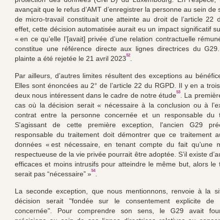
avançait que le refus d’AMT d’enregistrer la personne au sein de 
de micro-travail constituait une atteinte au droit de l’article 2
effet, cette décision automatisée aurait eu un impact significatif su
« en ce qu’elle l’[avait] privée d’une relation contractuelle rémun
constitue une référence directe aux lignes directrices du G29.
52
plainte a été rejetée le 21 avril 2023
.
Par ailleurs, d’autres limites résultent des exceptions au bénéfic
Elles sont énoncées au 2° de l’article 22 du RGPD. Il y en a troi
53
deux nous intéressent dans le cadre de notre étude
. La premièr
cas où la décision serait « nécessaire à la conclusion ou à l’e
contrat entre la personne concernée et un responsable du t
S'agissant de cette première exception, l'ancien G29 pr
responsable du traitement doit démontrer que ce traitement a
données « est nécessaire, en tenant compte du fait qu’une 
respectueuse de la vie privée pourrait être adoptée. S’il existe d
efficaces et moins intrusifs pour atteindre le même but, alors le
54
serait pas “nécessaire” »
.
La seconde exception, que nous mentionnons, renvoie à la sit
décision serait "fondée sur le consentement explicite de
concernée". Pour comprendre son sens, le G29 avait four