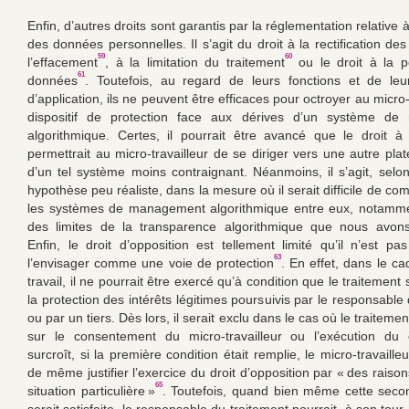
Enfin, d’autres droits sont garantis par la réglementation relative à
des données personnelles. Il s’agit du droit à la rectification d
59
60
l’effacement
, à la limitation du traitement
ou le droit à la po
61
données
. Toutefois, au regard de leurs fonctions et de leu
d’application, ils ne peuvent être efficaces pour octroyer au micro-
dispositif de protection face aux dérives d’un système d
algorithmique. Certes, il pourrait être avancé que le droit à l
permettrait au micro-travailleur de se diriger vers une autre pla
d’un tel système moins contraignant. Néanmoins, il s’agit, selo
hypothèse peu réaliste, dans la mesure où il serait difficile de c
les systèmes de management algorithmique entre eux, notamme
des limites de la transparence algorithmique que nous avon
Enfin, le droit d’opposition est tellement limité qu’il n’est pa
63
l’envisager comme une voie de protection
. En effet, dans le c
travail, il ne pourrait être exercé qu’à condition que le traitement 
la protection des intérêts légitimes poursuivis par le responsable
ou par un tiers. Dès lors, il serait exclu dans le cas où le traitemen
sur le consentement du micro-travailleur ou l’exécution du 
surcroît, si la première condition était remplie, le micro-travailleu
de même justifier l’exercice du droit d’opposition par « des raiso
65
situation particulière »
. Toutefois, quand bien même cette seco