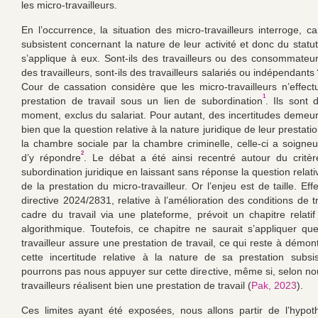
les micro-travailleurs.
En l’occurrence, la situation des micro-travailleurs interroge, c
subsistent concernant la nature de leur activité et donc du statut
s’applique à eux. Sont-ils des travailleurs ou des consommateurs
des travailleurs, sont-ils des travailleurs salariés ou indépendants ?
Cour de cassation considère que les micro-travailleurs n’effec
1
prestation de travail sous un lien de subordination
. Ils sont 
moment, exclus du salariat. Pour autant, des incertitudes demeure
bien que la question relative à la nature juridique de leur prestati
la chambre sociale par la chambre criminelle, celle-ci a soigne
2
d’y répondre
. Le débat a été ainsi recentré autour du critè
subordination juridique en laissant sans réponse la question relati
de la prestation du micro-travailleur. Or l’enjeu est de taille. Eff
directive 2024/2831, relative à l’amélioration des conditions de t
cadre du travail via une plateforme, prévoit un chapitre relatif
algorithmique. Toutefois, ce chapitre ne saurait s’appliquer que
travailleur assure une prestation de travail, ce qui reste à démon
cette incertitude relative à la nature de sa prestation subs
pourrons pas nous appuyer sur cette directive, même si, selon nou
travailleurs réalisent bien une prestation de travail (
Pak, 2023
).
Ces limites ayant été exposées, nous allons partir de l’hypo