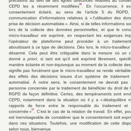
précisions au sein de ses lignes directrices relatives au cons
56
CEPD les a récemment modifiées
. En l’occurrence, il ex
consentement éclairé, au sens de l’article 5 du RGPD,
communication d’informations relatives à « l’utilisation des do
prise de décision automatisée ». Ainsi, si de telles informations s
lors de la collecte des données personnelles, et que le con
micro-travailleur est exprimé, en respectant les exigences im
l’opérateur de plateforme peut procéder à un traitement
aboutissant à ce type de décisions. Dès lors, le micro-travailleur
désarmé. Cela peut être critiquable dans la mesure où un 
donné
a priori
, si tant est qu’il soit exprimé librement, spéci
manière éclairée et non-équivoque au moment de la collecte de
signifie pas forcément que le micro-travailleur se rende véritab
des effets des décisions issues d’un système de traitemen
automatisé. À notre sens, le consentement ne devrait pas
personne concernée par le traitement de bénéficier du droit de l’
RGPD de façon définitive. Certes, des tempéraments sont envi
CEPD, notamment dans la situation où il y a « déséquilibre m
rapports de force entre le responsable du traitement et
57
concernée »
. C’est le cas de la relation de travail. En effet, po
est inenvisageable de considérer que le consentement soit expr
dans ces situations. Toutefois, une modification de cette dispos
selon nous, bienvenue.