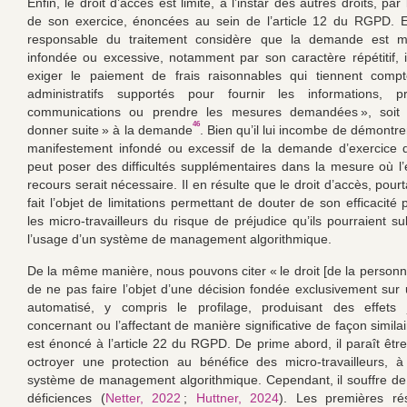
Enfin, le droit d’accès est limité, à l’instar des autres droits, par
de son exercice, énoncées au sein de l’article 12 du RGPD. En
responsable du traitement considère que la demande est m
infondée ou excessive, notamment par son caractère répétitif, i
exiger le paiement de frais raisonnables qui tiennent comp
administratifs supportés pour fournir les informations, 
communications ou prendre les mesures demandées », soit 
46
donner suite » à la demande
. Bien qu’il lui incombe de démontre
manifestement infondé ou excessif de la demande d’exercice d
peut poser des difficultés supplémentaires dans la mesure où l’
recours serait nécessaire. Il en résulte que le droit d’accès, pourt
fait l’objet de limitations permettant de douter de son efficacité
les micro-travailleurs du risque de préjudice qu’ils pourraient su
l’usage d’un système de management algorithmique.
De la même manière, nous pouvons citer « le droit [de la person
de ne pas faire l’objet d’une décision fondée exclusivement sur 
automatisé, y compris le profilage, produisant des effets j
concernant ou l’affectant de manière significative de façon similai
est énoncé à l’article 22 du RGPD. De prime abord, il paraît êtr
octroyer une protection au bénéfice des micro-travailleurs, à
système de management algorithmique. Cependant, il souffre d
déficiences (
Netter, 2022
;
Huttner, 2024
). Les premières rés