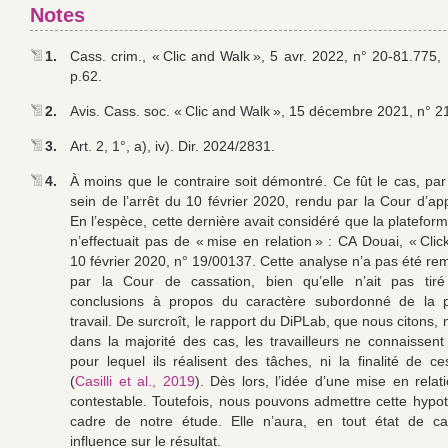
Notes
1.
Cass. crim., « Clic and Walk », 5 avr. 2022, n° 20-81.775, B
p.62.
2.
Avis. Cass. soc. « Clic and Walk », 15 décembre 2021, n° 2
3.
Art. 2, 1°, a), iv). Dir. 2024/2831.
4.
À moins que le contraire soit démontré. Ce fût le cas, pa
sein de l’arrêt du 10 février 2020, rendu par la Cour d’ap
En l’espèce, cette dernière avait considéré que la platefor
n’effectuait pas de « mise en relation » : CA Douai, « Clic
10 février 2020, n° 19/00137. Cette analyse n’a pas été re
par la Cour de cassation, bien qu’elle n’ait pas ti
conclusions à propos du caractère subordonné de la p
travail. De surcroît, le rapport du DiPLab, que nous citons
dans la majorité des cas, les travailleurs ne connaissent 
pour lequel ils réalisent des tâches, ni la finalité de ce
(
Casilli et al., 2019
). Dès lors, l’idée d’une mise en relat
contestable. Toutefois, nous pouvons admettre cette hypo
cadre de notre étude. Elle n’aura, en tout état de c
influence sur le résultat.