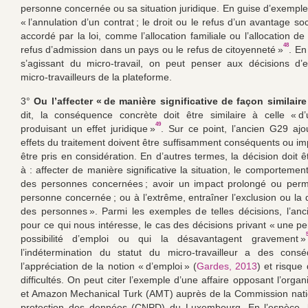
personne concernée ou sa situation juridique. En guise d’exemples
« l’annulation d’un contrat ; le droit ou le refus d’un avantage soci
accordé par la loi, comme l’allocation familiale ou l’allocation de
48
refus d’admission dans un pays ou le refus de citoyenneté »
. En
s’agissant du micro-travail, on peut penser aux décisions d’
micro-travailleurs de la plateforme.
3°
Ou l’affecter « de manière significative de façon similaire
dit, la conséquence concrète doit être similaire à celle « d
49
produisant un effet juridique »
. Sur ce point, l’ancien G29 ajo
effets du traitement doivent être suffisamment conséquents ou im
être pris en considération. En d’autres termes, la décision doit 
à : affecter de manière significative la situation, le comportemen
des personnes concernées ; avoir un impact prolongé ou perm
personne concernée ; ou à l’extrême, entraîner l’exclusion ou la 
des personnes ». Parmi les exemples de telles décisions, l’anc
pour ce qui nous intéresse, le cas des décisions privant « une p
possibilité d’emploi ou qui la désavantagent gravement »
l’indétermination du statut du micro-travailleur a des cons
l’appréciation de la notion « d’emploi » (
Gardes, 2013
) et risque
difficultés. On peut citer l’exemple d’une affaire opposant l’org
et Amazon Mechanical Turk (AMT) auprès de la Commission nati
protection des données (CNPD) du Luxembourg. En l’espèce, l’