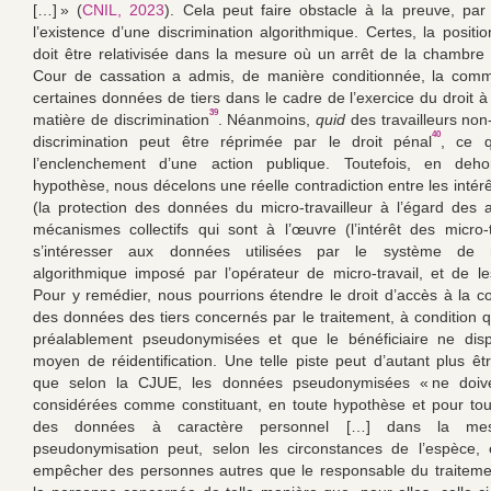
[…] » (
CNIL, 2023
). Cela peut faire obstacle à la preuve, pa
l’existence d’une discrimination algorithmique. Certes, la positi
doit être relativisée dans la mesure où un arrêt de la chambre 
Cour de cassation a admis, de manière conditionnée, la comm
certaines données de tiers dans le cadre de l’exercice du droit à
39
matière de discrimination
. Néanmoins,
quid
des travailleurs non
40
discrimination peut être réprimée par le droit pénal
, ce q
l’enclenchement d’une action publique. Toutefois, en deh
hypothèse, nous décelons une réelle contradiction entre les intérê
(la protection des données du micro-travailleur à l’égard des a
mécanismes collectifs qui sont à l’œuvre (l’intérêt des micro-t
s’intéresser aux données utilisées par le système de
algorithmique imposé par l’opérateur de micro-travail, et de l
Pour y remédier, nous pourrions étendre le droit d’accès à la 
des données des tiers concernés par le traitement, à condition qu
préalablement pseudonymisées et que le bénéficiaire ne dis
moyen de réidentification. Une telle piste peut d’autant plus êt
que selon la CJUE, les données pseudonymisées « ne doiv
considérées comme constituant, en toute hypothèse et pour to
des données à caractère personnel […] dans la me
pseudonymisation peut, selon les circonstances de l’espèce, 
empêcher des personnes autres que le responsable du traitement