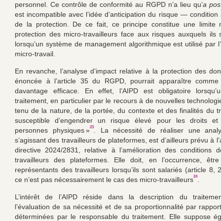
personnel. Ce contrôle de conformité au RGPD n’a lieu qu’
a post
est incompatible avec l’idée d’anticipation du risque — condition
de la protection. De ce fait, ce principe constitue une limite
protection des micro-travailleurs face aux risques auxquels ils
lorsqu’un système de management algorithmique est utilisé par l
micro-travail.
En revanche, l’analyse d’impact relative à la protection des do
énoncée à l’article 35 du RGPD, pourrait apparaître comme u
davantage efficace. En effet, l’AIPD est obligatoire lorsqu’
traitement, en particulier par le recours à de nouvelles technolog
tenu de la nature, de la portée, du contexte et des finalités du t
susceptible d’engendrer un risque élevé pour les droits et 
23
personnes physiques »
. La nécessité de réaliser une analy
s’agissant des travailleurs de plateformes, est d’ailleurs prévu à l’a
directive 2024/2831, relative à l’amélioration des conditions d
travailleurs des plateformes. Elle doit, en l’occurrence, êtr
représentants des travailleurs lorsqu’ils sont salariés (article 8, 2
24
ce n’est pas nécessairement le cas des micro-travailleurs
.
L’intérêt de l’AIPD réside dans la description du traiteme
l’évaluation de sa nécessité et de sa proportionnalité par rapport
déterminées par le responsable du traitement. Elle suppose é