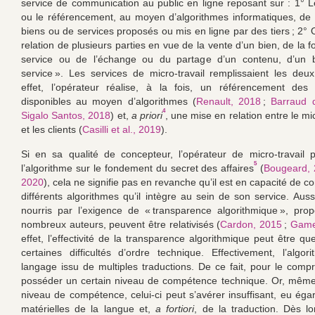
service de communication au public en ligne reposant sur : 1° 
ou le référencement, au moyen d’algorithmes informatiques, de
biens ou de services proposés ou mis en ligne par des tiers ; 2° 
relation de plusieurs parties en vue de la vente d’un bien, de la f
service ou de l’échange ou du partage d’un contenu, d’un 
service ». Les services de micro-travail remplissaient les deux
effet, l’opérateur réalise, à la fois, un référencement des 
disponibles au moyen d’algorithmes (
Renault, 2018
;
Barraud 
4
Sigalo Santos, 2018
) et,
a priori
, une mise en relation entre le mic
et les clients (
Casilli et al., 2019
).
Si en sa qualité de concepteur, l’opérateur de micro-travail 
5
l’algorithme sur le fondement du secret des affaires
(
Bougeard,
2020
), cela ne signifie pas en revanche qu’il est en capacité de 
différents algorithmes qu’il intègre au sein de son service. Auss
nourris par l’exigence de « transparence algorithmique », pr
nombreux auteurs, peuvent être relativisés (
Cardon, 2015
;
Game
effet, l’effectivité de la transparence algorithmique peut être q
certaines difficultés d’ordre technique. Effectivement, l’algo
langage issu de multiples traductions. De ce fait, pour le compre
posséder un certain niveau de compétence technique. Or, même
niveau de compétence, celui-ci peut s’avérer insuffisant, eu égar
matérielles de la langue et,
a fortiori
, de la traduction. Dès lo