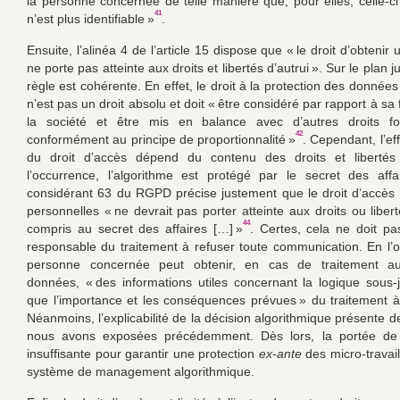
la personne concernée de telle manière que, pour elles, celle-ci
41
n’est plus identifiable »
.
Ensuite, l’alinéa 4 de l’article 15 dispose que « le droit d’obtenir
ne porte pas atteinte aux droits et libertés d’autrui ». Sur le plan j
règle est cohérente. En effet, le droit à la protection des donnée
n’est pas un droit absolu et doit « être considéré par rapport à sa
la société et être mis en balance avec d’autres droits f
42
conformément au principe de proportionnalité »
. Cependant, l’eff
du droit d’accès dépend du contenu des droits et libertés 
l’occurrence, l’algorithme est protégé par le secret des affa
considérant 63 du RGPD précise justement que le droit d’accè
personnelles « ne devrait pas porter atteinte aux droits ou libert
44
compris au secret des affaires […] »
. Certes, cela ne doit pa
responsable du traitement à refuser toute communication. En l’o
personne concernée peut obtenir, en cas de traitement a
données, « des informations utiles concernant la logique sous-j
que l’importance et les conséquences prévues » du traitement 
Néanmoins, l’explicabilité de la décision algorithmique présente d
nous avons exposées précédemment. Dès lors, la portée de 
insuffisante pour garantir une protection
ex-ante
des micro-travai
système de management algorithmique.