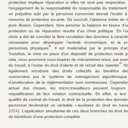
protection implique réparation si elles ne sont pas respectées.
l’engagement de la responsabilité du responsable du traitement
un préjudice subi par la personne concernée devrait l’inciter 
mesures de protection
ex-ante
. De surcroît, l’absence totale de 
pure illusion. Cependant, faire pencher la balance en faveur d’u
protection ou de réparation résulte d’un choix politique. En l’o
choix a été de concilier la libre circulation des données à caract
nécessaire pour développer l’activité économique, et la pr
68
personnes physiques
. Il est matérialisé par le principe d’
ac
Toutefois, la mise en place d’un dispositif de protection reste p
cela, nous pourrions nous inspirer de mécanismes issus, par exem
70
du travail, à l’instar du droit d’alerte et de retrait des salariés
. N
également introduire des droits collectifs au bénéfice d
concernées par le système de management algorithmique.
d’amélioration de la réglementation sont nombreuses. Cependant
actuel des choses, les micro-travailleurs peuvent toujours
requalification de leur relation contractuelle. En effet, si leur
qualifié de contrat de travail, le droit de la protection des donné
personnel deviendrait un véritable « auxiliaire du droit du travai
2024
). L’application simultanée de ces deux branches du droit le
de bénéficier d’une protection complète.