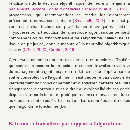
7
l’explication de la décision algorithmique
demeure un enjeu maj
par ailleurs, encore l’objet d’obstacles : Merigoux et al., 2024
).
propositions, qui recommandent de rendre les algorithmes i
présentent une avancée certaine (
Savoldelli, 2021
), il ne faut 
vue les limites techniques précédemment évoquées. Enfin
l’hypothèse où la traduction de la méthode algorithmique permettra
compréhension du fonctionnement de l’algorithme, celle-ci ne saur
risque de préjudice, dans la mesure où la neutralité algorithmiqu
illusion (
G’Sell, 2020
;
Cardon, 2019
).
Ces développements ont permis d’établir une première difficulté d
qui consiste à assurer la protection des micro-travailleurs vis-à-v
du management algorithmique. En effet, bien que l’opérateur de 
soit le concepteur de l’algorithme, il n’est peut-être pas capable
véritablement son fonctionnement et d’anticiper certains résultats
transparence algorithmique et le droit à l’explicabilité de ses déci
dispositifs imparfaits pour protéger les micro-travailleurs fac
auxquels ils sont exposés. Et pourtant, leurs données sont indisp
que l’algorithme fonctionne (B).
B. Le micro-travailleur par rapport à l’algorithme