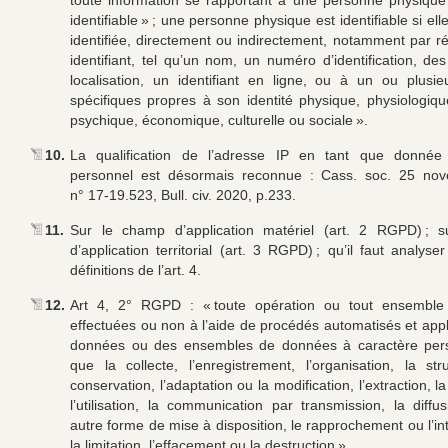
toute information se rapportant à une personne physique 
identifiable » ; une personne physique est identifiable si elle
identifiée, directement ou indirectement, notamment par r
identifiant, tel qu’un nom, un numéro d’identification, d
localisation, un identifiant en ligne, ou à un ou plusi
spécifiques propres à son identité physique, physiologiqu
psychique, économique, culturelle ou sociale ».
10.
La qualification de l’adresse IP en tant que donnée
personnel est désormais reconnue : Cass. soc. 25 no
n° 17-19.523, Bull. civ. 2020, p.233.
11.
Sur le champ d’application matériel (art. 2 RGPD) ; 
d’application territorial (art. 3 RGPD) ; qu’il faut analyse
définitions de l’art. 4.
12.
Art 4, 2° RGPD : « toute opération ou tout ensemble 
effectuées ou non à l’aide de procédés automatisés et app
données ou des ensembles de données à caractère perso
que la collecte, l’enregistrement, l’organisation, la stru
conservation, l’adaptation ou la modification, l’extraction, la
l’utilisation, la communication par transmission, la diffu
autre forme de mise à disposition, le rapprochement ou l’in
la limitation, l’effacement ou la destruction ».