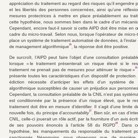
appréciation du traitement au regard des risques qu’il engendre p
et les libertés des personnes concernées, ainsi qu’une réflexi
mesures protectrices à mettre en place préalablement au trai
cette hypothèse, nous sommes bien dans le cadre d’un mécanis
Cependant, encore faut-il savoir si cette AIPD doit être mise en 
cadre du micro-travail. Selon nous, lorsque l’opérateur de micro-
place un système de traitement automatisé de données, à l’instar
25
de management algorithmique
, la réponse doit être positive.
De surcroît, l’AIPD peut faire l’objet d’une consultation préalab
lorsque « le traitement présenterait un risque élevé si le r
26
traitement ne prenait pas de mesures pour atténuer le risque »
présente toutes les caractéristiques d’un dispositif de protection.
édiction nécessite d’anticiper les effets d’un système d
algorithmique susceptibles de causer un préjudice aux personne
Cependant, la consultation préalable de la CNIL n’est pas systéma
est conditionnée par la présence d’un risque élevé, que le r
traitement doit être en mesure d’identifier. Il s’agit d’une limite 
27
nouvelle fois, du principe d’
accountability
. Bien sûr, en cas d’inte
CNIL, celle-ci jouerait un rôle actif, par la fourniture d’un avis écri
28
de ses pouvoirs énoncés à l’article 58 du RGPD
. Dans ce
hypothèse, les manquements du responsable du traitement pou
sanctionnés. Néanmoins, nous observons que, de manière 