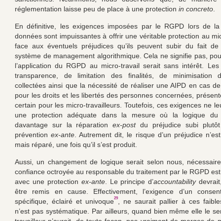
réglementation laisse peu de place à une protection
in concreto
.
En définitive, les exigences imposées par le RGPD lors de la
données sont impuissantes à offrir une véritable protection au mic
face aux éventuels préjudices qu’ils peuvent subir du fait de
système de management algorithmique. Cela ne signifie pas, pou
l’application du RGPD au micro-travail serait sans intérêt. Les
transparence, de limitation des finalités, de minimisation
collectées ainsi que la nécessité de réaliser une AIPD en cas de
pour les droits et les libertés des personnes concernées, présent
certain pour les micro-travailleurs. Toutefois, ces exigences ne le
une protection adéquate dans la mesure où la logique d
davantage sur la réparation
ex-post
du préjudice subi plutô
prévention
ex-ante
. Autrement dit, le risque d’un préjudice n’es
mais réparé, une fois qu’il s’est produit.
Aussi, un changement de logique serait selon nous, nécessaire.
confiance octroyée au responsable du traitement par le RGPD est
avec une protection
ex-ante
. Le principe d’
accountability
devrait
être remis en cause. Effectivement, l’exigence d’un consent
29
spécifique, éclairé et univoque
, ne saurait pallier à ces faibl
n’est pas systématique. Par ailleurs, quand bien même elle le ser