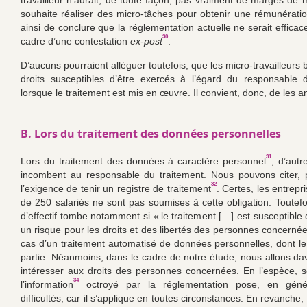
travailleur n’aurait, de toute façon, pas vraiment de marges de 
souhaite réaliser des micro-tâches pour obtenir une rémunération
ainsi de conclure que la réglementation actuelle ne serait effica
30
cadre d’une contestation
ex-post
.
D’aucuns pourraient alléguer toutefois, que les micro-travailleurs 
droits susceptibles d’être exercés à l’égard du responsable 
lorsque le traitement est mis en œuvre. Il convient, donc, de les a
B. Lors du traitement des données personnelles
31
Lors du traitement des données à caractère personnel
, d’autr
incombent au responsable du traitement. Nous pouvons citer, 
32
l’exigence de tenir un registre de traitement
. Certes, les entrep
de 250 salariés ne sont pas soumises à cette obligation. Toutefoi
d’effectif tombe notamment si « le traitement […] est susceptible
un risque pour les droits et des libertés des personnes concernée
cas d’un traitement automatisé de données personnelles, dont le p
partie. Néanmoins, dans le cadre de notre étude, nous allons d
intéresser aux droits des personnes concernées. En l’espèce, se
34
l’information
octroyé par la réglementation pose, en géné
difficultés, car il s’applique en toutes circonstances. En revanche