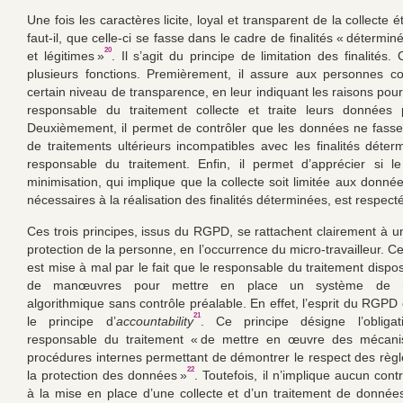
Une fois les caractères licite, loyal et transparent de la collecte é
faut-il, que celle-ci se fasse dans le cadre de finalités « déterminé
20
et légitimes »
. Il s’agit du principe de limitation des finalités.
plusieurs fonctions. Premièrement, il assure aux personnes c
certain niveau de transparence, en leur indiquant les raisons pour
responsable du traitement collecte et traite leurs données p
Deuxièmement, il permet de contrôler que les données ne fassen
de traitements ultérieurs incompatibles avec les finalités déter
responsable du traitement. Enfin, il permet d’apprécier si l
minimisation, qui implique que la collecte soit limitée aux donné
nécessaires à la réalisation des finalités déterminées, est respecté
Ces trois principes, issus du RGPD, se rattachent clairement à u
protection de la personne, en l’occurrence du micro-travailleur. C
est mise à mal par le fait que le responsable du traitement disp
de manœuvres pour mettre en place un système de 
algorithmique sans contrôle préalable. En effet, l’esprit du RGPD
21
le principe d’
accountability
. Ce principe désigne l’obliga
responsable du traitement « de mettre en œuvre des mécan
procédures internes permettant de démontrer le respect des règle
22
la protection des données »
. Toutefois, il n’implique aucun cont
à la mise en place d’une collecte et d’un traitement de donnée