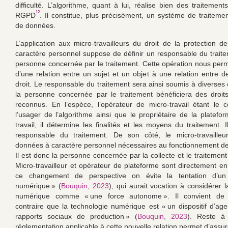
difficulté. L’algorithme, quant à lui, réalise bien des traitemen
12
RGPD
. Il constitue, plus précisément, un système de traiteme
de données.
L’application aux micro-travailleurs du droit de la protection 
caractère personnel suppose de définir un responsable du trait
personne concernée par le traitement. Cette opération nous per
d’une relation entre un sujet et un objet à une relation entre d
droit. Le responsable du traitement sera ainsi soumis à diverses 
la personne concernée par le traitement bénéficiera des droits
reconnus. En l’espèce, l’opérateur de micro-travail étant le 
l’usager de l’algorithme ainsi que le propriétaire de la platefo
travail, il détermine les finalités et les moyens du traitement. 
responsable du traitement. De son côté, le micro-travailleur
données à caractère personnel nécessaires au fonctionnement de 
Il est donc la personne concernée par la collecte et le traitemen
Micro-travailleur et opérateur de plateforme sont directement en 
ce changement de perspective on évite la tentation d’un 
numérique » (
Bouquin, 2023
), qui aurait vocation à considérer 
numérique comme « une force autonome ». Il convient de 
contraire que la technologie numérique est « un dispositif d’a
rapports sociaux de production » (
Bouquin, 2023
). Reste à 
réglementation applicable à cette nouvelle relation permet d’assu