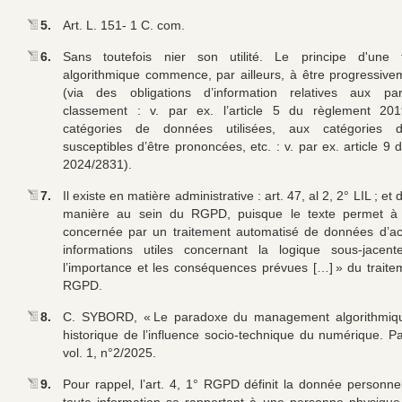
5.
Art. L. 151- 1 C. com.
6.
Sans toutefois nier son utilité. Le principe d'une 
algorithmique commence, par ailleurs, à être progressiv
(via des obligations d’information relatives aux p
classement : v. par ex. l’article 5 du règlement 201
catégories de données utilisées, aux catégories d
susceptibles d’être prononcées, etc. : v. par ex. article 9 d
2024/2831).
7.
Il existe en matière administrative : art. 47, al 2, 2° LIL ; et
manière au sein du RGPD, puisque le texte permet à
concernée par un traitement automatisé de données d’a
informations utiles concernant la logique sous-jacent
l’importance et les conséquences prévues […] » du traitem
RGPD.
8.
C. SYBORD, « Le paradoxe du management algorithmiq
historique de l’influence socio-technique du numérique. Pa
vol. 1, n°2/2025.
9.
Pour rappel, l’art. 4, 1° RGPD définit la donnée person