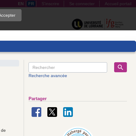
EN
FR
S'inscrire
Se connecter
Accueil portail
Accepter
Recherche avancée
Partager
l de