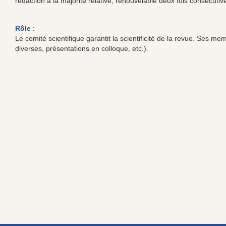
rédaction à la majorité relative, renouvelable deux fois consécutiv
Rôle
:
Le comité scientifique garantit la scientificité de la revue. Ses 
diverses, présentations en colloque, etc.).