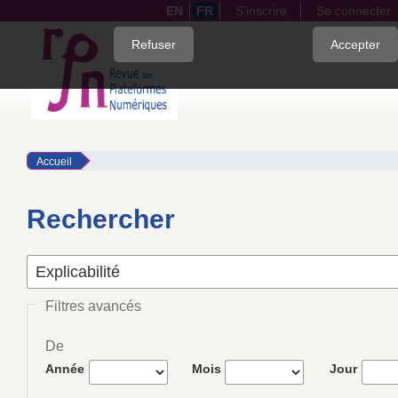
EN
FR
S'inscrire
Se connecter
Quick
Refuser
Accepter
jump
to
page
content
Main
Accueil
Navigation
Main
Content
Rechercher
Sidebar
Filtres avancés
De
Année
Mois
Jour